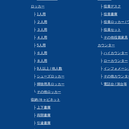
ロッカー
役員デスク
1人用
役員書庫
２人用
役員ロッカー /
３人用
役員セット
４人用
その他役員家具
5人用
カウンター
６人用
ハイカウンター
８人用
ローカウンター
9人以上 / 他人数
インフォメーシ
シューズロッカー
その他カウンタ
掃除用具ロッカー
電話台 / 演台等
その他ロッカー
収納 /キャビネット
上下書庫
両開書庫
引違書庫