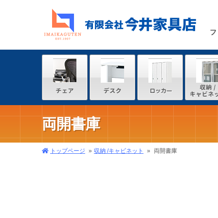
フ
両開書庫
トップページ
収納 /キャビネット
両開書庫