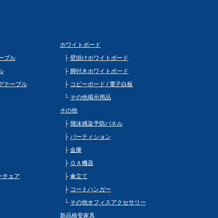
ホワイトボード
ーブル
壁掛けホワイトボード
ル
脚付きホワイトボード
グテーブル
コピーボード / 電子白板
その他掲示用品
その他
飛沫感染予防パネル
パーティション
金庫
ＯＡ機器
ビーチェア
傘立て
コートハンガー
その他オフィスアクセサリー
新品格安家具