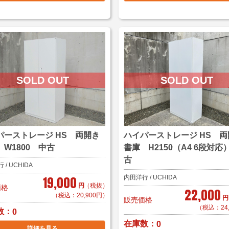
パーストレージ HS 両開き
ハイパーストレージ HS 両
 W1800 中古
書庫 H2150（A4 6段対応
古
/ UCHIDA
19,000
内田洋行 / UCHIDA
円
（税抜）
価格
22,000
（税込：20,900円）
円
販売価格
（税込：24
数
0
在庫数
0
詳細を見る