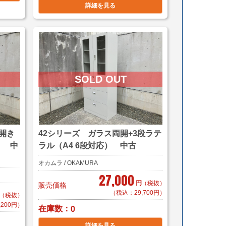
詳細を見る
開き
42シリーズ ガラス両開+3段ラテ
） 中
ラル（A4 6段対応） 中古
オカムラ / OKAMURA
27,000
円
（税抜）
販売価格
（税込：29,700円）
（税抜）
,200円）
在庫数
0
詳細を見る