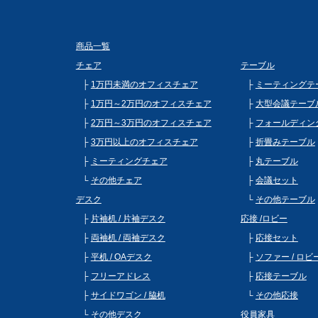
商品一覧
チェア
テーブル
1万円未満のオフィスチェア
ミーティングテ
1万円～2万円のオフィスチェア
大型会議テーブ
2万円～3万円のオフィスチェア
フォールディン
3万円以上のオフィスチェア
折畳みテーブル
ミーティングチェア
丸テーブル
その他チェア
会議セット
デスク
その他テーブル
片袖机 / 片袖デスク
応接 /ロビー
両袖机 / 両袖デスク
応接セット
平机 / OAデスク
ソファー / ロ
フリーアドレス
応接テーブル
サイドワゴン / 脇机
その他応接
その他デスク
役員家具