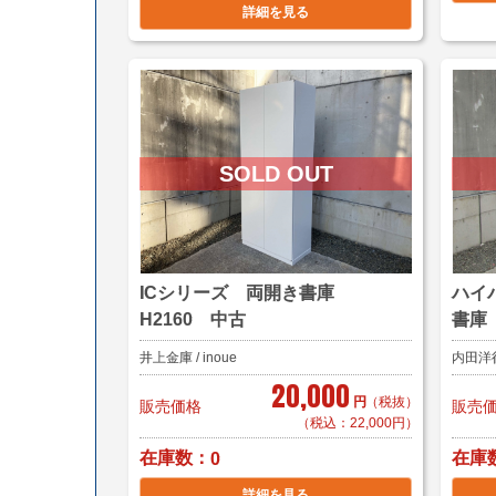
詳細を見る
ICシリーズ 両開き書庫
ハイ
H2160 中古
書庫
井上金庫 / inoue
内田洋行 
20,000
円
（税抜）
販売価格
販売
（税込：22,000円）
在庫数
在庫
0
詳細を見る