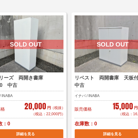
シリーズ 両開き書庫
リベスト 両開書庫 天板
20 中古
中古
 INABA
イナバ / INABA
20,000
15,000
円
（税抜）
円
価格
販売価格
（税込：22,000円）
（税込：16
数
在庫数
0
0
詳細を見る
詳細を見る