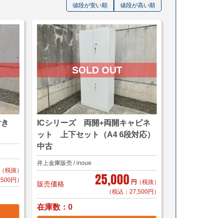
値段が安い順
値段が高い順
付き
ICシリーズ 両開+両開キャビネ
ット 上下セット（A4 6段対応）
中古
井上金庫販売 / inoue
（税抜）
25,000
,500円）
円
（税抜）
販売価格
（税込：27,500円）
在庫数
0