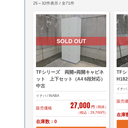
25～32件表示 / 全71件
TFシリーズ 両開+両開キャビネ
TF
ット 上下セット（A4 6段対応）
H18
中古
イナバ /
イナバ / INABA
販売
27,000
円
（税抜）
販売価格
（税込：29,700円）
在庫
在庫数
0