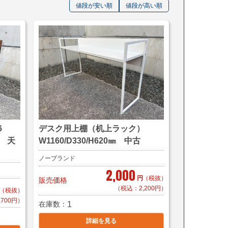
値段が安い順
値段が高い順
46
デスク用上棚（机上ラック）
古 天
W1160/D330/H620㎜ 中古
ノーブランド
2,000
円
（税抜）
販売価格
（税込：2,200円）
（税抜）
700円）
在庫数
1
詳細を見る