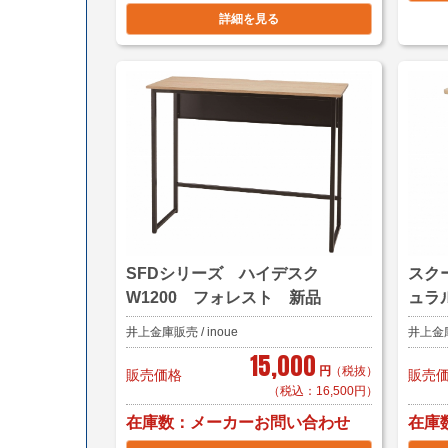
詳細を見る
SFDシリーズ ハイデスク
スク
W1200 フォレスト 新品
ュラ
井上金庫販売 / inoue
井上金庫販
15,000
円
（税抜）
販売価格
販売
（税込：16,500円）
在庫数
在庫
メーカーお問い合わせ