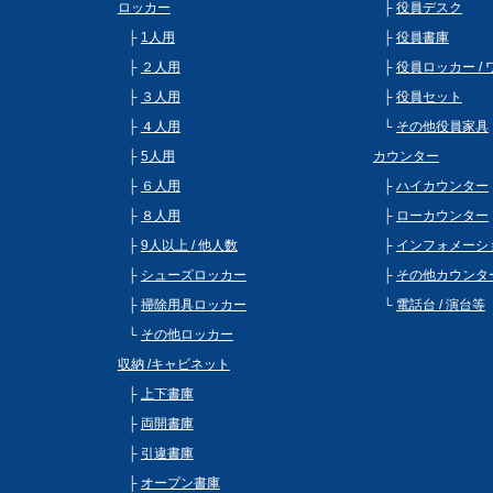
ロッカー
役員デスク
1人用
役員書庫
２人用
役員ロッカー /
３人用
役員セット
４人用
その他役員家具
5人用
カウンター
６人用
ハイカウンター
８人用
ローカウンター
9人以上 / 他人数
インフォメーシ
シューズロッカー
その他カウンタ
掃除用具ロッカー
電話台 / 演台等
その他ロッカー
収納 /キャビネット
上下書庫
両開書庫
引違書庫
オープン書庫