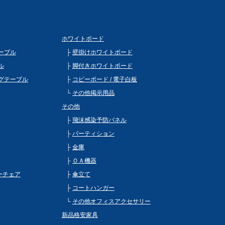
ホワイトボード
ーブル
壁掛けホワイトボード
ル
脚付きホワイトボード
グテーブル
コピーボード / 電子白板
その他掲示用品
その他
飛沫感染予防パネル
パーティション
金庫
ＯＡ機器
ビーチェア
傘立て
コートハンガー
その他オフィスアクセサリー
新品格安家具