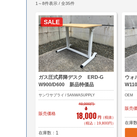
1～8件表示 / 全35件
SALE
ガス圧式昇降デスク ERD-G
ウォ
W900/D600 新品特価品
W11
サンワサプライ / SANWASUPPLY
OEM
48,000円
販売
18,000
販売価格
円
（税抜）
在庫
（税込：19,800円）
在庫数
1