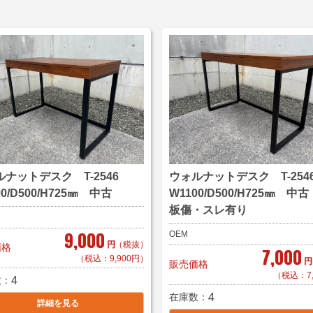
ルナットデスク T-2546
ウォルナットデスク T-25
00/D500/H725㎜ 中古
W1100/D500/H725㎜ 中
板傷・スレ有り
9,000
OEM
円
（税抜）
価格
7,000
（税込：9,900円）
円
販売価格
（税込：7,
数
4
在庫数
4
詳細を見る