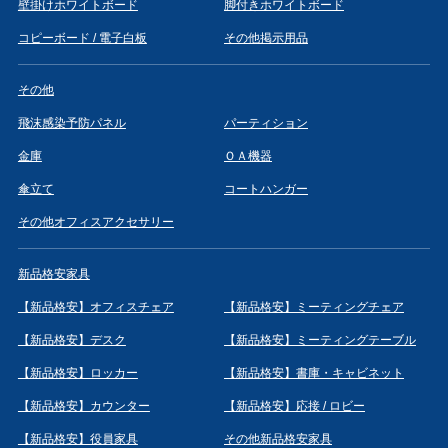
壁掛けホワイトボード
脚付きホワイトボード
コピーボード / 電子白板
その他掲示用品
その他
飛沫感染予防パネル
パーティション
金庫
ＯＡ機器
傘立て
コートハンガー
その他オフィスアクセサリー
新品格安家具
【新品格安】オフィスチェア
【新品格安】ミーティングチェア
【新品格安】デスク
【新品格安】ミーティングテーブル
【新品格安】ロッカー
【新品格安】書庫・キャビネット
【新品格安】カウンター
【新品格安】応接 / ロビー
【新品格安】役員家具
その他新品格安家具