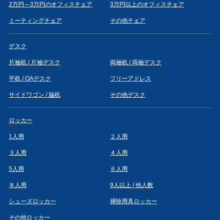
2万円～3万円のオフィスチェア
3万円以上のオフィスチェア
ミーティングチェア
その他チェア
デスク
片袖机 / 片袖デスク
両袖机 / 両袖デスク
平机 / OAデスク
フリーアドレス
サイドワゴン / 脇机
その他デスク
ロッカー
1人用
２人用
３人用
４人用
5人用
６人用
８人用
9人以上 / 他人数
シューズロッカー
掃除用具ロッカー
その他ロッカー