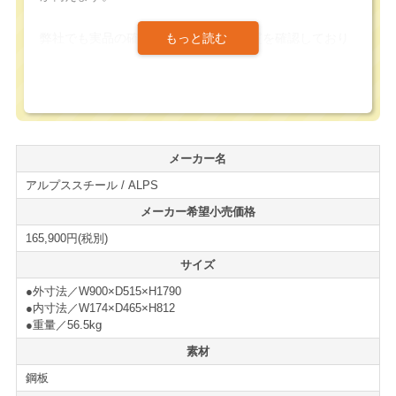
弊社でも実品の確認を行い、確かな品質を確認しており
ます。販売・搬入実績も多数ございますので安心してお
買い求め頂けます。
スタンダードなロッカーですが、国内製造のロッカーだ
けあり、安価で販売されるノックダウン（組立）の海外
メーカー名
生産品と比べると丈夫で長くお使い頂ける良質なロッカ
アルプススチール / ALPS
ーです。
メーカー希望小売価格
ダイヤル錠ロッカーは、キーレスで使用できる利便性の
165,900円(税別)
高いロッカーであると同時に、特定の個人ロッカーの場
サイズ
所を定めず、不特定多数の人によってフレキシブルな使
●外寸法／W900×D515×H1790
い方をする事が可能な利便性の高いロッカーです。
●内寸法／W174×D465×H812
●重量／56.5kg
また、別売りオプションのマスター治具によって、開錠
素材
ナンバーが分からなくなってしまった際の非常開錠も可
能になります。
鋼板