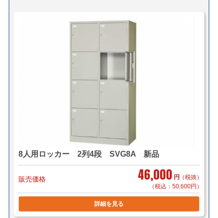
【送料・配送について】
■配送先・条件・他社様サイトと比較して最良の方法で見
積致します。
＜法人様限定メーカー直送便＞
小口送り付け便 （車上荷台渡し ＊要お客様搬入・設
置）
＊地域・物量により料金が異なります。
＊東京都・愛知県のメーカー拠点より料金を算出致しま
す。
メーカー直送便についてはこちら
8人用ロッカー 2列4段 SVG8A 新品
＜自社便＞
＊神奈川、首都圏対応
横浜市内 1,000円～（軒先渡し ）
46,000
円
（税抜）
販売価格
東京都内 5,000円～
（税込：50,600円）
＊お客様のご要望に応じたお渡し方法で送料算出致しま
す。
詳細を見る
自社便についてはこちら