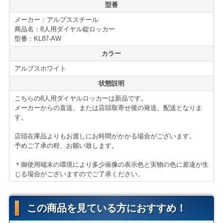
型番
ダイヤルロッカーの最大の利点は鍵の管理が不要な所に
メーカー：アルプススチール
あります。本来、鍵の紛失や、未返却での退職等、ロッ
商品名：8人用ダイヤル錠ロッカー
カーの鍵の管理は労力が必要となります。
型番：KL87-AW
カラー
その点、ダイヤルロッカーは、非常解錠キーを用いた少
アルプスホワイト
ない労力での管理が可能となります。
状態説明
高品質で利便性の高いお勧めのロッカーです。
こちらの8人用ダイヤルロッカーは新品です。
メーカーからの直送、または店頭取寄せ後の発送、配送となりま
ロッカーの新増設、買い替えの際には是非ご検討下さ
す。
い。
店頭在庫品よりもお渡しにお時間がかかる場合がございます。
仕様・付属品
予めご了承の程、お願い致します。
8人用ダイヤルロッカー KL87-AW
＊御使用端末の環境により多少画像の表示色と実物の色に差違が生
■ハンガーバー
じる場合がございますのでご了承ください。
■網棚
■ネクタイ掛け
＊サイズ等の詳細はページ下部に記載がございます。
この商品を見ている方におすすめ！