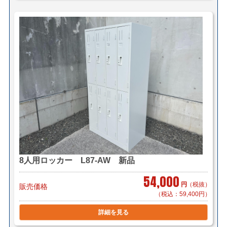
上荷台渡し）
■大阪・京都・奈良 1台 ￥8,900（メーカー直送 車
上荷台渡し）
＊複数（他商品含む）ご購入の場合は同梱等、最良の方
法で送料を算出させて頂きます。
＊店頭引き渡し可能です。（要事前連絡）
8人用ロッカー L87-AW 新品
54,000
円
（税抜）
販売価格
（税込：59,400円）
詳細を見る