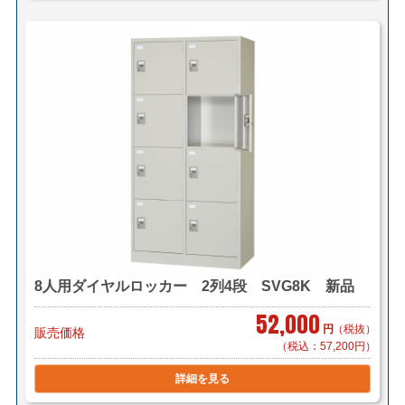
＜ヤマトらくらく家財便＞
(搬入・設置までいたします)
サイズ：Ｅランク(350cmまで)
ヤマトらくらく家財便料金はこちら
＜送料例＞
■横浜市内 1台 ￥1,000～（自社便・軒先渡し）
￥2,000～（自社便・搬入設置 階段
無し）
＊区により異なります。
■東京23区 1台 ￥5,000（自社便 軒先渡し）
￥8,000（自社便・搬入設置 階段無
8人用ダイヤルロッカー 2列4段 SVG8K 新品
し）
52,000
円
（税抜）
販売価格
■神奈川県・東京都 1台 ￥9,400（メーカー直送 車
（税込：57,200円）
上荷台渡し）
詳細を見る
■千葉県・埼玉県 1台 ￥9,900（メーカー直送 車