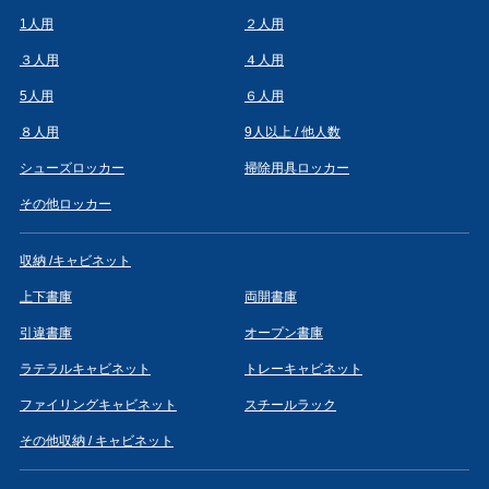
1人用
２人用
３人用
４人用
5人用
６人用
８人用
9人以上 / 他人数
シューズロッカー
掃除用具ロッカー
その他ロッカー
収納 /キャビネット
上下書庫
両開書庫
引違書庫
オープン書庫
ラテラルキャビネット
トレーキャビネット
ファイリングキャビネット
スチールラック
その他収納 / キャビネット