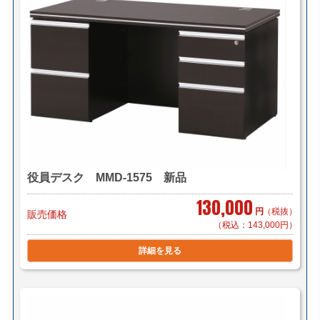
自社便についてはこちら
＜法人様限定メーカー直送便＞
（利用条件はこちら）
【メーカー配送便(地域限定)】＊搬入まで
9,600円～/1件（税別）でお届け致します。
＊対応可能地域「東京23区内」「横浜・川崎」「千葉県
一部(東京より千葉市まで」
＊物量、商品によってお見積り致します。
＊階段作業、経路養生は別途見積もりとなります。
＊組立対応可 組立費 10,800円/1台（税別）
役員デスク MMD-1575 新品
130,000
【小口送り付け便】＊軒先渡し（要お客様搬入・組立）
円
（税抜）
販売価格
（税込：143,000円）
9,600円～/1台（税別）でお届け致します。
＊お届け地域によってお見積り致します。
詳細を見る
＜送料例（税込み）＞
■横浜市内 1台 ￥1,000～（自社便・軒先渡し）