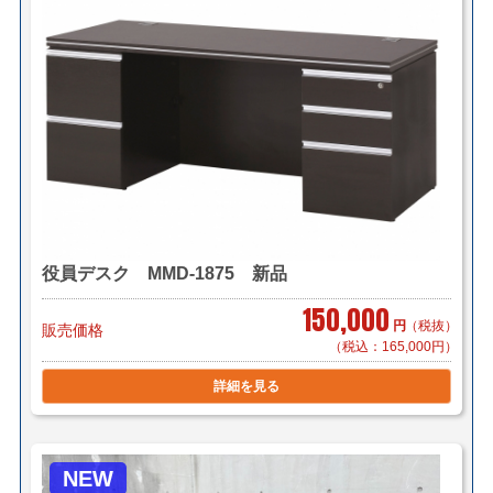
1台 ￥3,300～（自社便・搬入作業付
き/EV有り）
＊区により異なります。
＊組立対応可 組立費 3,000円/1台（税
別）
■東京23区 1台で￥5,500（自社便・軒先渡し）
1台で￥8,800（自社便・搬入作業付き/EV
有り）
役員デスク MMD-1875 新品
＊階段作業・経路養生は別途見積もり致します。
150,000
円
（税抜）
販売価格
＊複数（他商品含む）ご購入の場合は同梱等、最良の方
（税込：165,000円）
法で送料を算出させて頂きます。
＊店頭引き渡し可能です。（要取り寄せ・来店予約）
詳細を見る
NEW