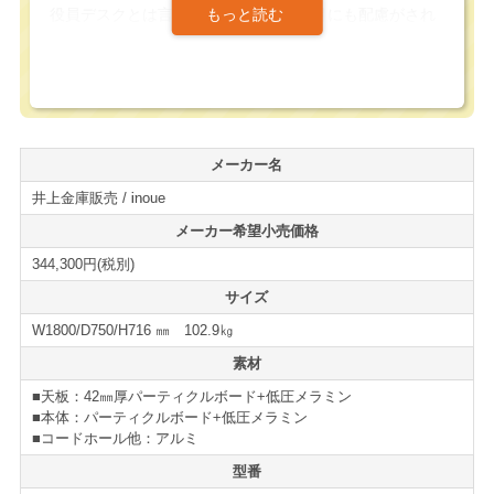
役員デスクとは言え、使い心地、機能目にも配慮がされ
ています。
デスク背面には扉付きの収納スペースがあり、配線やタ
ップの収納が可能になっています。
また、デスク天板上には、大型のコードホールが装備さ
メーカー名
れており、背面の収納へのアクセスを可能にしていま
井上金庫販売 / inoue
す。
メーカー希望小売価格
デザイン面においても、重厚感のあるダークブラウンに
344,300円(税別)
シルバーのライン入りの引き出しにすることでスタイリ
サイズ
ッシュな印象を持った役員デスクになっています。
W1800/D750/H716 ㎜ 102.9㎏
この機能性と、デザインを持った役員デスクとしては非
素材
常にコストパフォーマンスに優れたデスクになっていま
■天板：42㎜厚パーティクルボード+低圧メラミン
す。
■本体：パーティクルボード+低圧メラミン
■コードホール他：アルミ
役員デスク、書斎机の導入、買い替えの際には是非ご検
型番
討下さい。