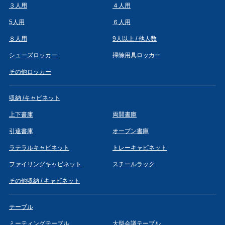
３人用
４人用
5人用
６人用
８人用
9人以上 / 他人数
シューズロッカー
掃除用具ロッカー
その他ロッカー
収納 /キャビネット
上下書庫
両開書庫
引違書庫
オープン書庫
ラテラルキャビネット
トレーキャビネット
ファイリングキャビネット
スチールラック
その他収納 / キャビネット
テーブル
ミーティングテーブル
大型会議テーブル