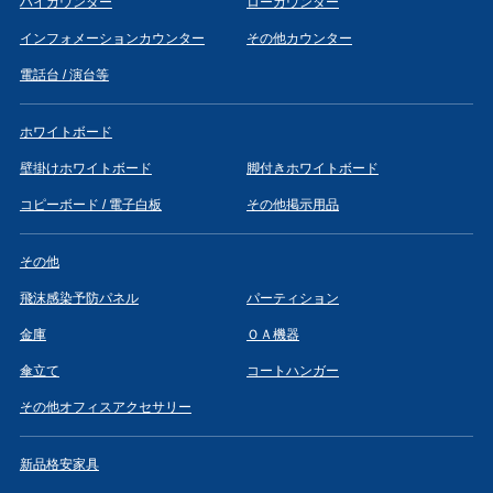
ハイカウンター
ローカウンター
インフォメーションカウンター
その他カウンター
電話台 / 演台等
ホワイトボード
壁掛けホワイトボード
脚付きホワイトボード
コピーボード / 電子白板
その他掲示用品
その他
飛沫感染予防パネル
パーティション
金庫
ＯＡ機器
傘立て
コートハンガー
その他オフィスアクセサリー
新品格安家具