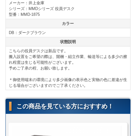
メーカー：井上金庫
シリーズ：MMDシリーズ 役員デスク
仕様・機能
型番：MMD-1875
MMDシリーズ 役員デスク
カラー
■両袖タイプ
DB：ダークブラウン
■背面コード収納
状態説明
■コードホール
■カギ２本付（ロックは右袖のみになります）
こちらの役員デスクは新品です。
搬入設置をご希望の際は、開梱・組立作業、輸送等による多少の擦
＊サイズ・型番等の詳細はページ下部に記載がございま
れ程度は生じる可能性がございます。
す。
予めご了承の程、お願い致します。
＊御使用端末の環境により多少画像の表示色と実物の色に差違が生
じる場合がございますのでご了承ください。
【送料・配送について】
＜自社便＞
＊神奈川、首都圏対応
横浜市内 1,000円（税別）から（軒先渡し ＊簡単な搬
この商品を見ている方におすすめ！
入可）
東京都内 5,000円（税別）から
＊お客様のご要望に応じたお渡し方法で送料算出致しま
す。