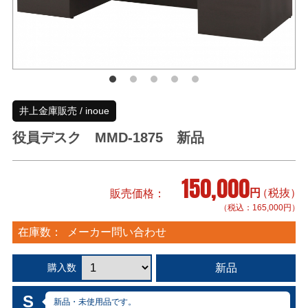
井上金庫販売 / inoue
役員デスク MMD-1875 新品
150,000
円
（税抜）
販売価格
（税込：165,000円）
在庫数：
メーカー問い合わせ
新品
購入数
S
新品・未使用品です。