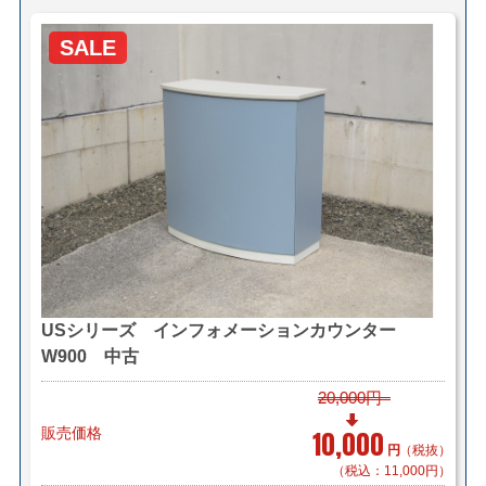
＜ヤマトらくらく家財便＞
(搬入・設置までいたします)
SALE
サイズ：Ｃランク(250cmまで)
ヤマトらくらく家財便料金はこちら
＜送料例＞
■横浜市内 1台～2台で￥1,100（自社便・軒先渡し）
3台で￥1,930（自社便・搬入設置/EV有
り）
■東京23区 1台～2台で￥5,500（自社便・軒先渡し）
2～7台で￥8,250（自社便・搬入設置/EV有
り）
USシリーズ インフォメーションカウンター
W900 中古
＊自社便の階段作業・経路養生は別途見積もり致しま
20,000円
す。
＊複数（他商品含む）ご購入の場合は同梱等、最良の方
販売価格
10,000
円
（税抜）
法で送料を算出させて頂きます。
（税込：11,000円）
＊店頭引き渡し可能です。（要事前連絡）