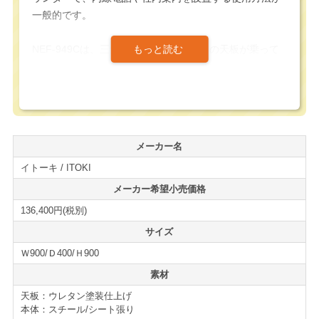
一般的です。
NEF-949Cは、三角柱の本体部分に半円の天板が乗って
いる特徴的でデザイン性の高いインフォメーションカウ
ンターです。
カウンター天板には、配線切り欠きを設けており、壁面
設置時に内線電話等の配線を挟む事を防止出来ます。
メーカー名
イトーキ / ITOKI
また、インフォメーションカウンターとしては、大きめ
のしっかりとしたアジャスターが装備されており、設置
メーカー希望小売価格
時のレベル調整が可能なのもポイントの一つです。
136,400円(税別)
サイズ
本来、NEF-949Cカウンターの本体は、シルバーのパン
Ｗ900/Ｄ400/Ｈ900
チング仕様が標準的ですが、本商品のカウンター本体
は、オレンジのシート張りとなっており、おそらく特注
素材
仕様と思われます。
天板：ウレタン塗装仕上げ
本体：スチール/シート張り