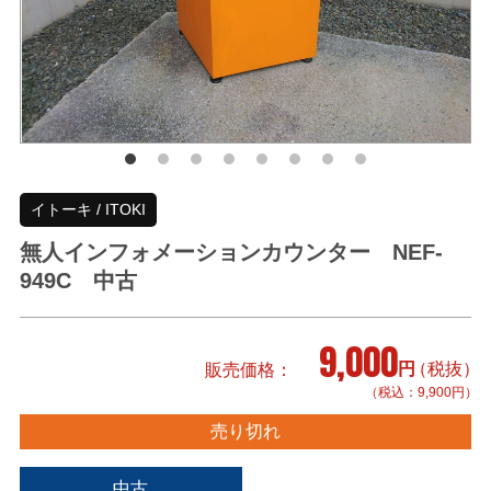
イトーキ / ITOKI
無人インフォメーションカウンター NEF-
949C 中古
9,000
円
（税抜）
販売価格
（税込：9,900円）
売り切れ
中古