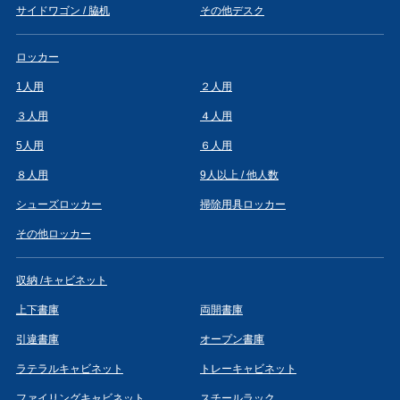
サイドワゴン / 脇机
その他デスク
ロッカー
1人用
２人用
３人用
４人用
5人用
６人用
８人用
9人以上 / 他人数
シューズロッカー
掃除用具ロッカー
その他ロッカー
収納 /キャビネット
上下書庫
両開書庫
引違書庫
オープン書庫
ラテラルキャビネット
トレーキャビネット
ファイリングキャビネット
スチールラック