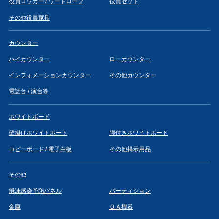
役員ロッカー / ワードローブ
役員セット
その他役員家具
カウンター
ハイカウンター
ローカウンター
インフォメーションカウンター
その他カウンター
電話台 / 演台等
ホワイトボード
壁掛けホワイトボード
脚付きホワイトボード
コピーボード / 電子白板
その他掲示用品
その他
飛沫感染予防パネル
パーティション
金庫
ＯＡ機器