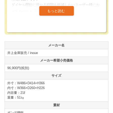
ダイヤル開錠に掛かる時間を軽減したいユーザー様にお
すすめのタイプの金庫です。
就業中は1方のみを開錠しておき、1本のシリンダーキー
のみで開閉する等、臨機応変な使い方が可能になってい
ます。
メーカー名
小さいながらA4の書類が収納可能になっており、上部に
井上金庫販売 / inoue
は引き出しトレイが付属しているため、重要な書類等を
収納する金庫としてもご使用頂けます。
メーカー希望小売価格
96,900円(税別)
コストパフォーマンスに優れたおすすめの耐火金庫とな
サイズ
っています。
外寸：W486×D414×H366
金庫の新増設、買い替えの際には是非ご検討下さい。
内寸：W366×D260×H226
内容量：21ℓ
仕様・付属品
重量：51㎏
耐火金庫 FRST-50W
素材
■２キータイプ
ボンデ鋼鈑