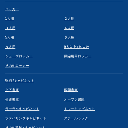
ロッカー
1人用
２人用
３人用
４人用
5人用
６人用
８人用
9人以上 / 他人数
シューズロッカー
掃除用具ロッカー
その他ロッカー
収納 /キャビネット
上下書庫
両開書庫
引違書庫
オープン書庫
ラテラルキャビネット
トレーキャビネット
ファイリングキャビネット
スチールラック
その他収納 / キャビネット