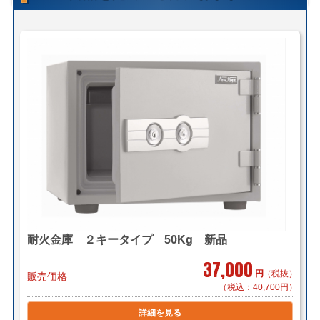
＜自社便＞
＊神奈川、首都圏対応
横浜市内 1,000円から（軒先渡し ＊簡単な搬入可）
東京都内 5,000円から
＊お客様のご要望に応じたお渡し方法で送料算出致しま
す。
自社便についてはこちら
メーカーからの直送、または店頭取寄せ後の発送、配送
となる場合は、店頭在庫品よりもお渡しにお時間がかか
る場合がございます。
予めご了承の程、お願い致します。
店頭引き渡し可能です。（要事前連絡）
耐火金庫 ２キータイプ 50Kg 新品
こちらの商品の在庫数はメーカー問い合わせになってお
37,000
ります。
円
（税抜）
販売価格
表記の在庫数ではございません。予めご承知の程宜しく
（税込：40,700円）
お願い致します。
詳細を見る