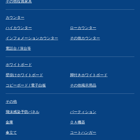
その他役員家具
カウンター
ハイカウンター
ローカウンター
インフォメーションカウンター
その他カウンター
電話台 / 演台等
ホワイトボード
壁掛けホワイトボード
脚付きホワイトボード
コピーボード / 電子白板
その他掲示用品
その他
飛沫感染予防パネル
パーティション
金庫
ＯＡ機器
傘立て
コートハンガー