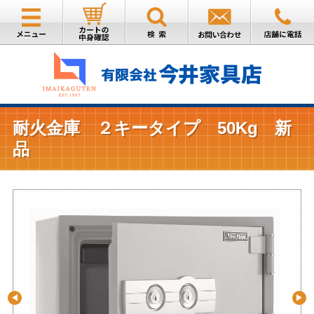
耐火金庫 ２キータイプ 50Kg 新
品