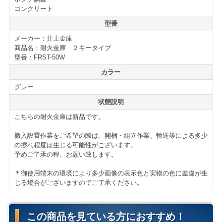
■引き出し付属
コンクリート
■耐火30分
型番
メーカー：井上金庫
商品名：耐火金庫 ２キータイプ
【配送について】
型番：FRST-50W
＜法人様限定メーカー直送便＞
カラー
【小口送り付け便】＊軒先渡し（要お客様搬入・組立）
送料無料
でお届け致します。
グレー
＊北海道、沖縄、離島は別途お見積りとなります。
状態説明
＊搬入作業・既存金庫引取り等別途お見積り致します。
こちらの耐火金庫は新品です。
＊個人事業主様・店舗様もご利用頂けます。
お気軽にお問い合わせ下さい。
搬入設置作業をご希望の際は、開梱・組立作業、輸送等による多少
の擦れ程度は生じる可能性がございます。
予めご了承の程、お願い致します。
＜ヤマトらくらく家財便＞
(個人様向 搬入・設置までい
たします)
＊御使用端末の環境により多少画像の表示色と実物の色に差違が生
サイズ：Aランク(160cmまで)
じる場合がございますのでご了承ください。
ヤマトらくらく家財便料金はこちら
＊弊社に取寄せ後発送致します。
この商品を見ている方におすすめ！