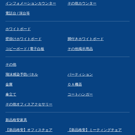
インフォメーションカウンター
その他カウンター
電話台 / 演台等
ホワイトボード
壁掛けホワイトボード
脚付きホワイトボード
コピーボード / 電子白板
その他掲示用品
その他
飛沫感染予防パネル
パーティション
金庫
ＯＡ機器
傘立て
コートハンガー
その他オフィスアクセサリー
新品格安家具
【新品格安】オフィスチェア
【新品格安】ミーティングチェア