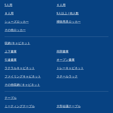
5人用
６人用
８人用
9人以上 / 他人数
シューズロッカー
掃除用具ロッカー
その他ロッカー
収納 /キャビネット
上下書庫
両開書庫
引違書庫
オープン書庫
ラテラルキャビネット
トレーキャビネット
ファイリングキャビネット
スチールラック
その他収納 / キャビネット
テーブル
ミーティングテーブル
大型会議テーブル