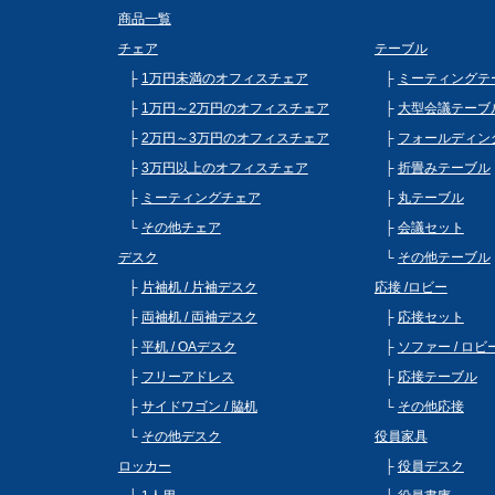
商品一覧
チェア
テーブル
1万円未満のオフィスチェア
ミーティングテ
1万円～2万円のオフィスチェア
大型会議テーブ
2万円～3万円のオフィスチェア
フォールディン
3万円以上のオフィスチェア
折畳みテーブル
ミーティングチェア
丸テーブル
その他チェア
会議セット
デスク
その他テーブル
片袖机 / 片袖デスク
応接 /ロビー
両袖机 / 両袖デスク
応接セット
平机 / OAデスク
ソファー / ロ
フリーアドレス
応接テーブル
サイドワゴン / 脇机
その他応接
その他デスク
役員家具
ロッカー
役員デスク