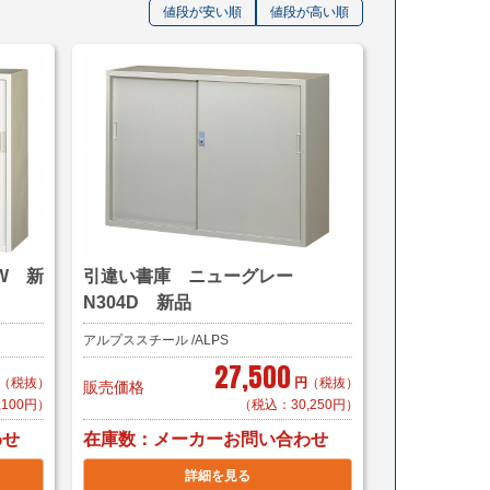
値段が安い順
値段が高い順
W 新
引違い書庫 ニューグレー
N304D 新品
アルプススチール /ALPS
27,500
（税抜）
円
（税抜）
販売価格
,100円）
（税込：30,250円）
在庫数
わせ
メーカーお問い合わせ
詳細を見る