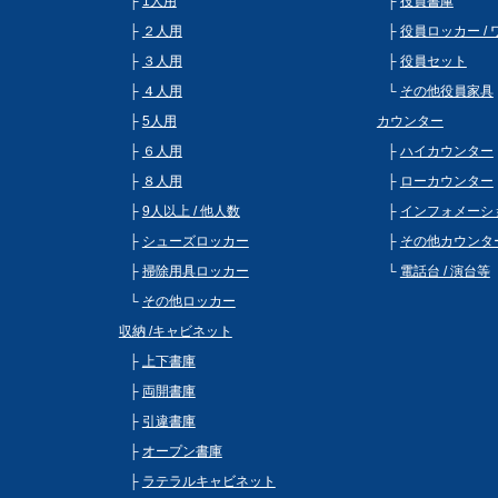
1人用
役員書庫
２人用
役員ロッカー /
３人用
役員セット
４人用
その他役員家具
5人用
カウンター
６人用
ハイカウンター
８人用
ローカウンター
9人以上 / 他人数
インフォメーシ
シューズロッカー
その他カウンタ
掃除用具ロッカー
電話台 / 演台等
その他ロッカー
収納 /キャビネット
上下書庫
両開書庫
引違書庫
オープン書庫
ラテラルキャビネット