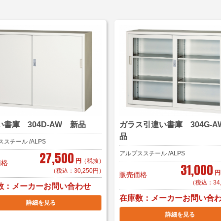
い書庫 304D-AW 新品
ガラス引違い書庫 304G-A
品
スチール /ALPS
27,500
アルプススチール /ALPS
円
（税抜）
価格
31,000
（税込：30,250円）
円
販売価格
（税込：34
数
メーカーお問い合わせ
在庫数
メーカーお問い合
詳細を見る
詳細を見る