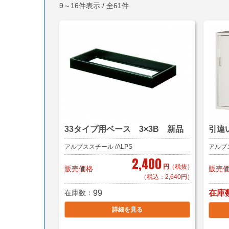
9～16件表示 / 全61件
33タイプ用ベース 3×3B 新品
引違
アルプススチール /ALPS
アルプス
2,400
円
（税抜）
販売価格
販売
（税込：2,640円）
在庫数
99
在庫
詳細を見る