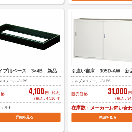
タイプ用ベース 3×4B 新品
引違い書庫 305D-AW 新
スチール /ALPS
アルプススチール /ALPS
4,100
31,000
円
（税抜）
円
価格
販売価格
（税込：4,510円）
（税込：34
数
99
在庫数
メーカーお問い合
詳細を見る
詳細を見る