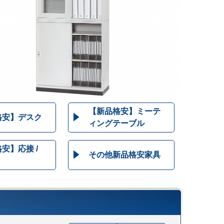
【新品格安】ミーテ
格安】デスク
ィングテーブル
安】応接 /
その他新品格安家具