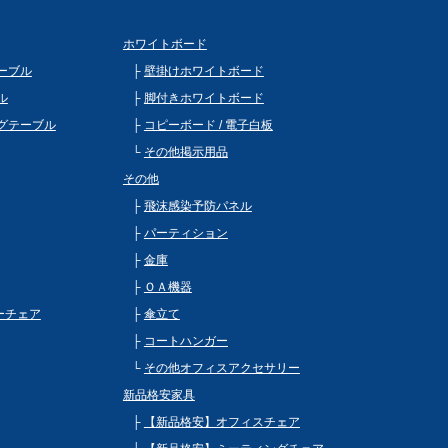
ホワイトボード
ーブル
壁掛けホワイトボード
ル
脚付きホワイトボード
グテーブル
コピーボード / 電子白板
その他掲示用品
その他
飛沫感染予防パネル
パーティション
金庫
ＯＡ機器
ビーチェア
傘立て
コートハンガー
その他オフィスアクセサリー
新品格安家具
【新品格安】オフィスチェア