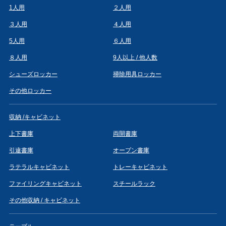
1人用
２人用
３人用
４人用
5人用
６人用
８人用
9人以上 / 他人数
シューズロッカー
掃除用具ロッカー
その他ロッカー
収納 /キャビネット
上下書庫
両開書庫
引違書庫
オープン書庫
ラテラルキャビネット
トレーキャビネット
ファイリングキャビネット
スチールラック
その他収納 / キャビネット