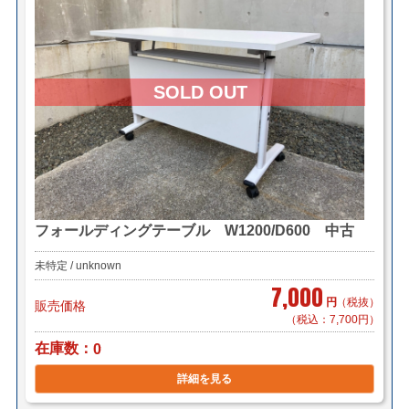
フォールディングテーブル W1200/D600 中古
未特定 / unknown
7,000
円
（税抜）
販売価格
（税込：7,700円）
在庫数
0
詳細を見る