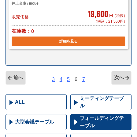
井上金庫 / inoue
19,600
円
（税抜）
販売価格
（税込：21,560円）
在庫数
0
詳細を見る
前へ
次へ
3
4
5
6
7
ミーティングテーブ
ALL
ル
フォールディングテ
大型会議テーブル
ーブル