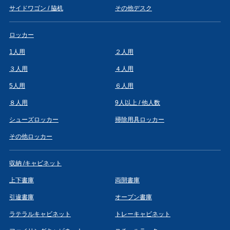
サイドワゴン / 脇机
その他デスク
ロッカー
1人用
２人用
３人用
４人用
5人用
６人用
８人用
9人以上 / 他人数
シューズロッカー
掃除用具ロッカー
その他ロッカー
収納 /キャビネット
上下書庫
両開書庫
引違書庫
オープン書庫
ラテラルキャビネット
トレーキャビネット