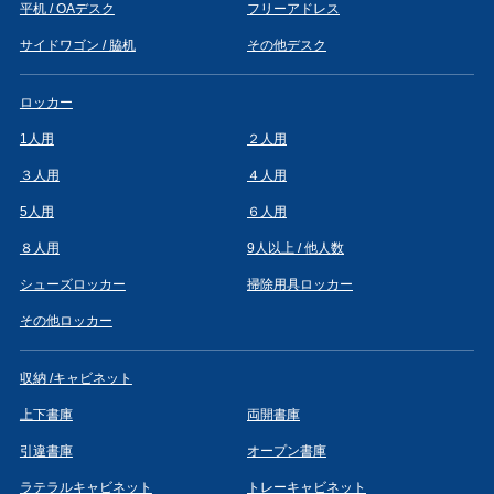
平机 / OAデスク
フリーアドレス
サイドワゴン / 脇机
その他デスク
ロッカー
1人用
２人用
３人用
４人用
5人用
６人用
８人用
9人以上 / 他人数
シューズロッカー
掃除用具ロッカー
その他ロッカー
収納 /キャビネット
上下書庫
両開書庫
引違書庫
オープン書庫
ラテラルキャビネット
トレーキャビネット