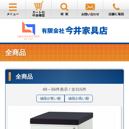
全商品
全商品
49～56件表示 / 全315件
値段が安い順
値段が高い順