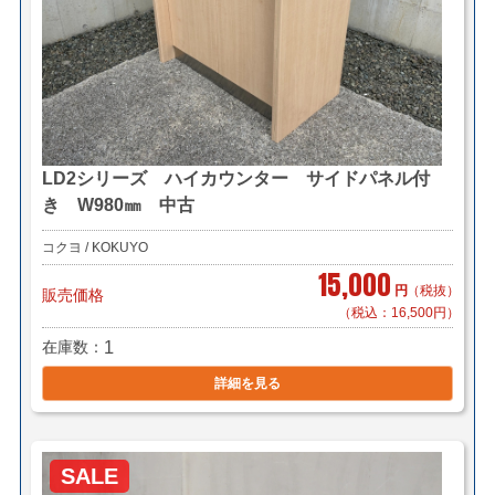
LD2シリーズ ハイカウンター サイドパネル付
き W980㎜ 中古
コクヨ / KOKUYO
15,000
円
（税抜）
販売価格
（税込：16,500円）
在庫数
1
詳細を見る
SALE