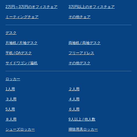
2万円～3万円のオフィスチェア
3万円以上のオフィスチェア
ミーティングチェア
その他チェア
デスク
片袖机 / 片袖デスク
両袖机 / 両袖デスク
平机 / OAデスク
フリーアドレス
サイドワゴン / 脇机
その他デスク
ロッカー
1人用
２人用
３人用
４人用
5人用
６人用
８人用
9人以上 / 他人数
シューズロッカー
掃除用具ロッカー